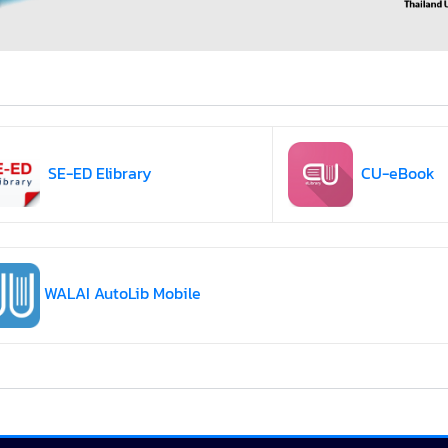
SE-ED Elibrary
CU-eBook
WALAI AutoLib Mobile