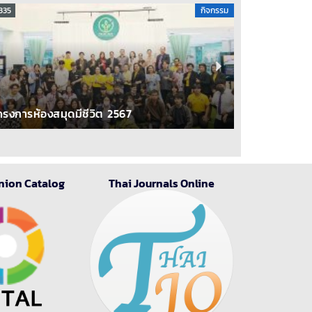
335
กิจกรรม
313
โครงการอบร
ครงการห้องสมุดมีชีวิต 2567
ประดิษฐ์ AI
2
nion Catalog
Thai Journals Online