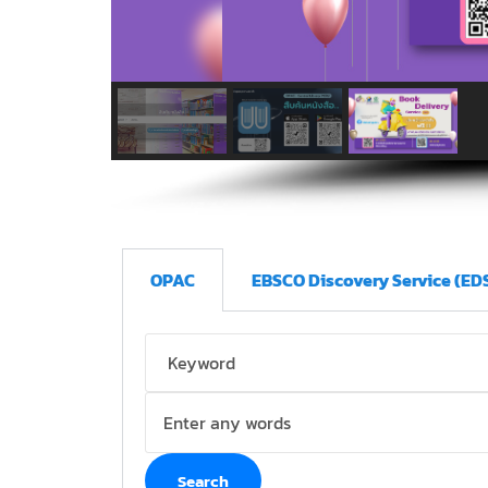
OPAC
EBSCO Discovery Service (ED
Search